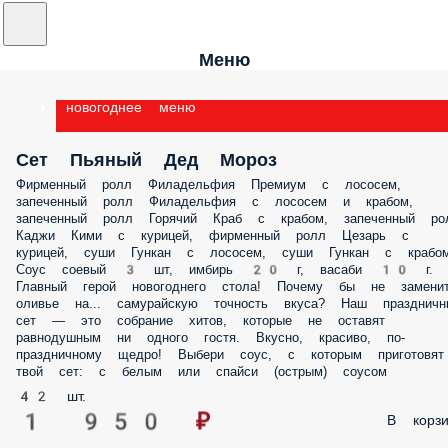
Меню
новогоднее меню
Сет Пьяный Дед Мороз
Фирменный ролл Филадельфия Премиум с лососем,
запеченный ролл Филадельфия с лососем и крабом,
запеченный ролл Горячий Краб с крабом, запеченный ро
Каджи Кими с курицей, фирменный ролл Цезарь с
курицей, суши Гункан с лососем, суши Гункан с крабом
Соус соевый 3 шт, имбирь 20 г, васаби 10 г.
Главный герой новогоднего стола! Почему бы не замени
оливье на... самурайскую точность вкуса? Наш праздничн
сет — это собрание хитов, которые не оставят
равнодушным ни одного гостя. Вкусно, красиво, по-
праздничному щедро! Выбери соус, с которым приготовят
твой сет: с белым или спайси (острым) соусом
42 шт.
1 950 ₽
В корзи