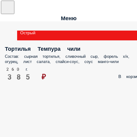
Меню
Острый
Тортилья Темпура чили
Состав: сырная тортилья, сливочный сыр, форель х/к,
огурец, лист салата, спайси-соус, соус манго-чили
260 г.
385 ₽
В корзи