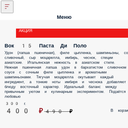
Меню
АКЦИЯ
Вок 15 Паста Ди Поло
Удон (лапша пшеничная), филе цыпленка, шампиньоны, со
сливочный, сыр моцарелла, имбирь, чеснок, специи
азиатские. Итальянская нежность в азиатском стиле.
Нежная пшеничная лапша удон в бархатистом сливочном
соусе с сочным филе цыпленка и ароматными
шампиньонами. Тягучая моцарелла окутывает каждый
ингредиент, а тонкие ноты имбиря и чеснока добавляют
блюду восточный характер. Идеальный баланс между
привычным уютом и кулинарным экспериментом. Подаётся
любовью
300 г.
400 ₽
В корзи
490 ₽