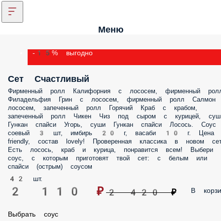
Меню
-15% выгодно
Сет Счастливый
Фирменный ролл Калифорния с лососем, фирменный рол
Филадельфия Грин с лососем, фирменный ролл Салмон
лососем, запеченный ролл Горячий Краб с крабом,
запеченный ролл Чикен Чиз под сыром с курицей, суш
Гункан спайси Угорь, суши Гункан спайси Лосось. Соус
соевый 3 шт, имбирь 20 г, васаби 10 г. Цена
friendly, состав lovely! Проверенная классика в новом сет
Есть лосось, краб и курица, понравится всем! Выбери
соус, с которым приготовят твой сет: с белым или
спайси (острым) соусом
42 шт.
2 110 ₽
В корзи
2 420 ₽
Выбрать соус